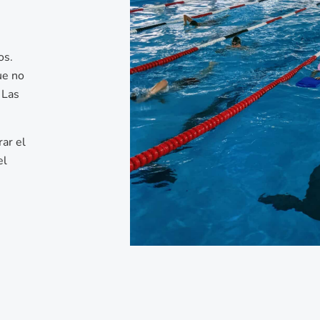
os.
ue no
 Las
ar el
el