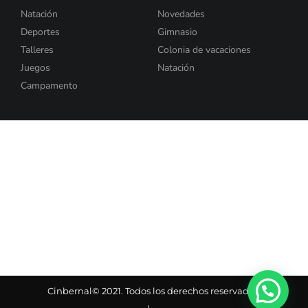
Natación
Novedades
Deportes
Gimnasio
Talleres
Colonia de vacaciones
Juegos
Natación
Campamento
Cinbernal© 2021. Todos los derechos reservados.