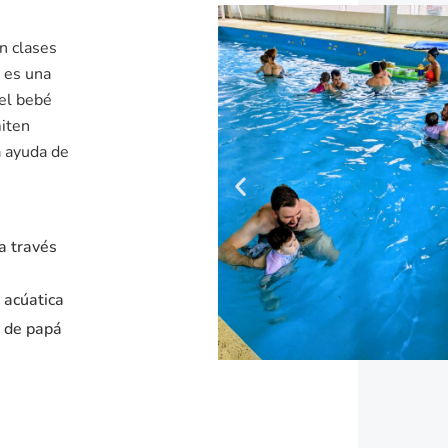
n clases
 es una
del bebé
miten
a ayuda de
a través
 acúatica
n de papá