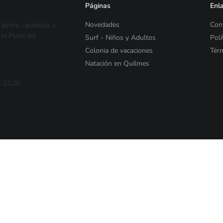
Páginas
Enla
Novedades
Con
(entre carabelas y
la Plaza del
Surf - Niños y Adultos
Polí
Colonia de vacaciones
Térm
Natación en Quilmes
0-21:00