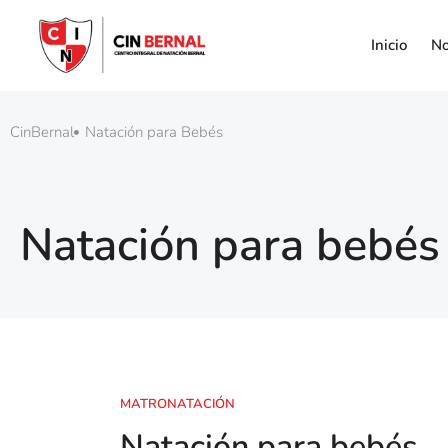
Inicio
No
CinBernal
Natación para Bebés
Natación para bebés
MATRONATACIÓN
Natación para bebés