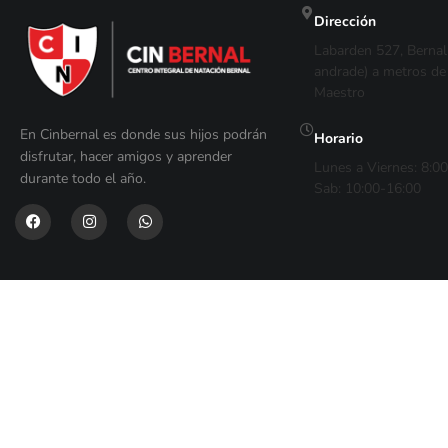
Dirección
Labarden 527, Bernal 
andrade) a metros de 
Maestro
En Cinbernal es donde sus hijos podrán
Horario
disfrutar, hacer amigos y aprender
Lunes a Viernes: 8:0
durante todo el año.
Sab: 10:00-16:00